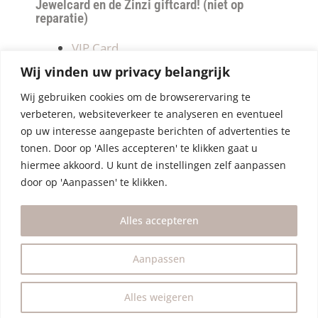
Jewelcard en de Zinzi giftcard! (niet op
reparatie)
VIP Card
Retourneren
Wij vinden uw privacy belangrijk
Betalen & verzendkosten
Wij gebruiken cookies om de browserervaring te
Privacy Policy
verbeteren, websiteverkeer te analyseren en eventueel
Algemene Voorwaarden
op uw interesse aangepaste berichten of advertenties te
tonen. Door op 'Alles accepteren' te klikken gaat u
hiermee akkoord. U kunt de instellingen zelf aanpassen
door op 'Aanpassen' te klikken.
Alles accepteren
Aanpassen
Alles weigeren