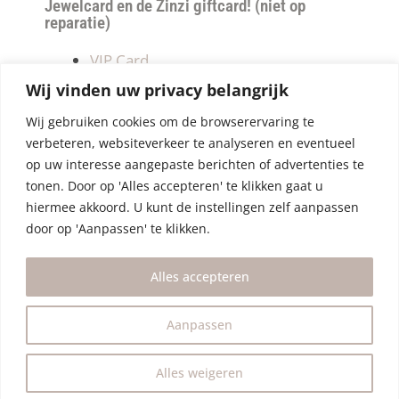
Jewelcard en de Zinzi giftcard! (niet op
reparatie)
VIP Card
Retourneren
Wij vinden uw privacy belangrijk
Betalen & verzendkosten
Wij gebruiken cookies om de browserervaring te
Privacy Policy
verbeteren, websiteverkeer te analyseren en eventueel
Algemene Voorwaarden
op uw interesse aangepaste berichten of advertenties te
tonen. Door op 'Alles accepteren' te klikken gaat u
hiermee akkoord. U kunt de instellingen zelf aanpassen
door op 'Aanpassen' te klikken.
Alles accepteren
Aanpassen
Alles weigeren