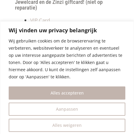
Jewelcard en de Zinzi giftcard! (niet op
reparatie)
VIP Card
Retourneren
Wij vinden uw privacy belangrijk
Betalen & verzendkosten
Wij gebruiken cookies om de browserervaring te
Privacy Policy
verbeteren, websiteverkeer te analyseren en eventueel
Algemene Voorwaarden
op uw interesse aangepaste berichten of advertenties te
tonen. Door op 'Alles accepteren' te klikken gaat u
hiermee akkoord. U kunt de instellingen zelf aanpassen
door op 'Aanpassen' te klikken.
Alles accepteren
Aanpassen
Alles weigeren