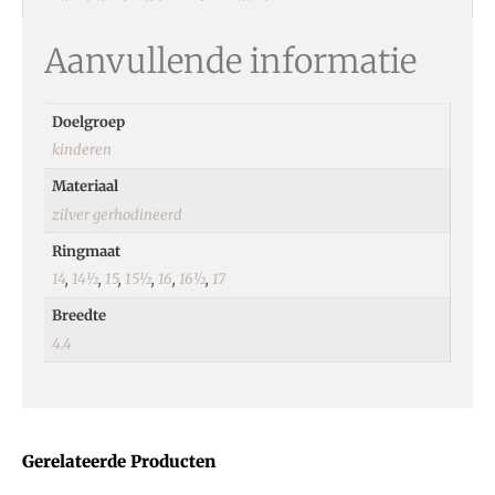
Aanvullende informatie
Doelgroep
kinderen
Materiaal
zilver gerhodineerd
Ringmaat
14
,
14½
,
15
,
15½
,
16
,
16½
,
17
Breedte
4.4
Gerelateerde Producten