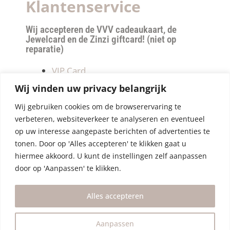
Klantenservice
Wij accepteren de VVV cadeaukaart, de
Jewelcard en de Zinzi giftcard! (niet op
reparatie)
VIP Card
Retourneren
Wij vinden uw privacy belangrijk
Betalen & verzendkosten
Wij gebruiken cookies om de browserervaring te
Privacy Policy
verbeteren, websiteverkeer te analyseren en eventueel
Algemene Voorwaarden
op uw interesse aangepaste berichten of advertenties te
tonen. Door op 'Alles accepteren' te klikken gaat u
hiermee akkoord. U kunt de instellingen zelf aanpassen
door op 'Aanpassen' te klikken.
Alles accepteren
Aanpassen