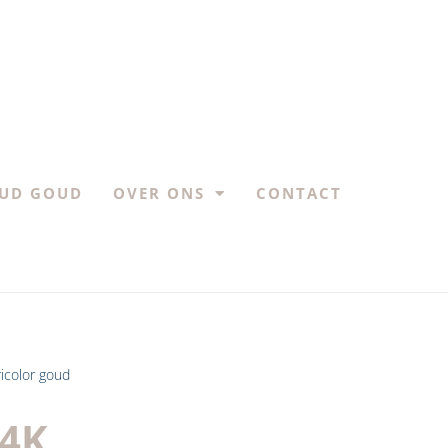
UD GOUD
OVER ONS
CONTACT
ricolor goud
14K