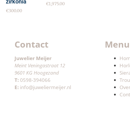
zirkonia
€
1,975.00
€
300.00
Contact
Menu
Juwelier Meijer
Ho
Meint Veningastraat 12
Horl
9601 KG Hoogezand
Sier
T:
0598-394066
Trou
E:
info@juweliermeijer.nl
Ove
Cont