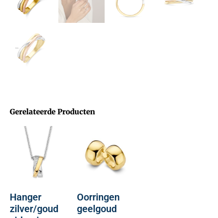
Gerelateerde Producten
Hanger
Oorringen
zilver/goud
geelgoud