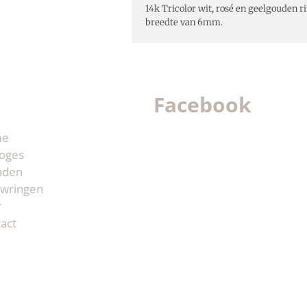
14k Tricolor wit, rosé en geelgouden r
breedte van 6mm.
Facebook
me
oges
aden
wringen
r
act