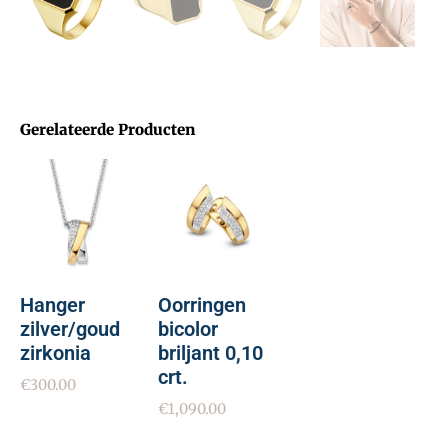
Gerelateerde Producten
Hanger
Oorringen
zilver/goud
bicolor
zirkonia
briljant 0,10
crt.
€
300.00
€
1,090.00