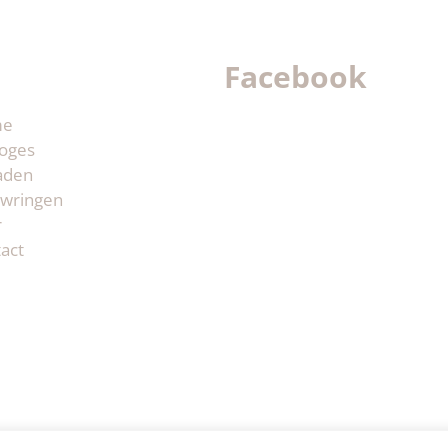
Facebook
me
oges
aden
wringen
r
act