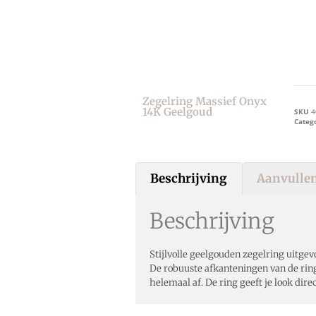
Zegelring Massief Onyx
14K Geelgoud
SKU
4
Categ
Beschrijving
Aanvullen
Beschrijving
Stijlvolle geelgouden zegelring uitge
De robuuste afkanteningen van de rin
helemaal af. De ring geeft je look dire