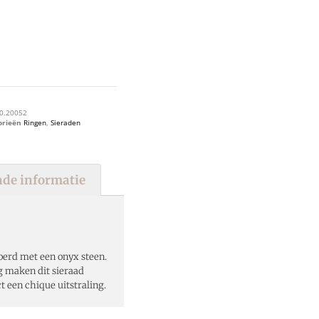
0.20052
orieën
Ringen
,
Sieraden
de informatie
voerd met een onyx steen.
g maken dit sieraad
ct een chique uitstraling.