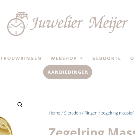
TROUWRINGEN
WEBSHOP
GEBOORTE
O
AANBIEDINGEN
Home
/
Sieraden
/
Ringen
/ zegelring massief
Zegelring Mas