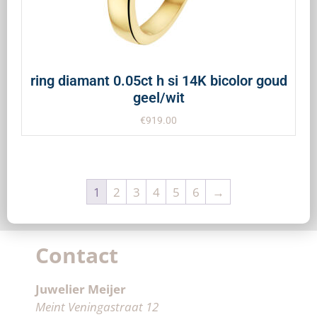
ring diamant 0.05ct h si 14K bicolor goud
geel/wit
€
919.00
1
2
3
4
5
6
→
Contact
Juwelier Meijer
Meint Veningastraat 12