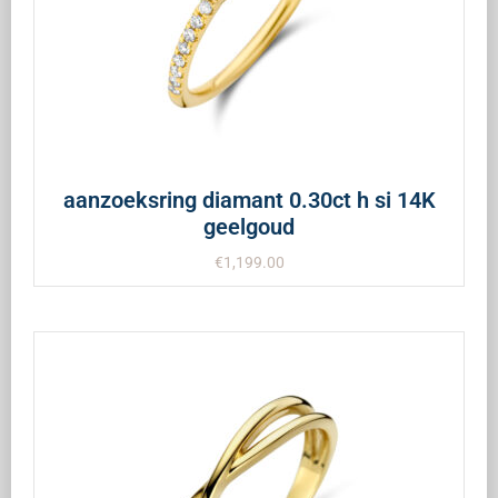
aanzoeksring diamant 0.30ct h si 14K
geelgoud
€
1,199.00