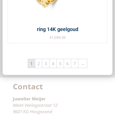
ring 14K geelgoud
€
1,099.00
1
2
3
4
5
6
7
→
Contact
Juwelier Meijer
Meint Veningastraat 12
9601 KG Hoogezand