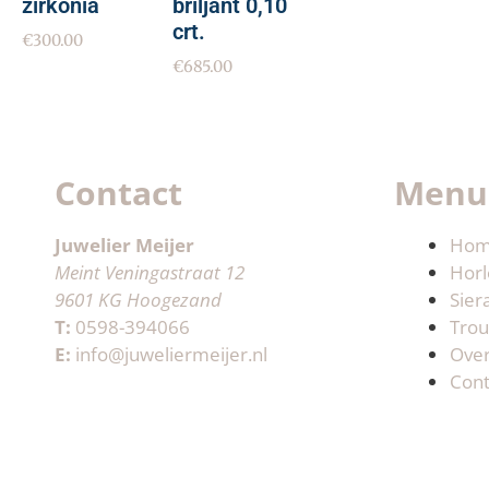
zirkonia
briljant 0,10
crt.
€
300.00
€
685.00
Contact
Menu
Juwelier Meijer
Ho
Meint Veningastraat 12
Horl
9601 KG Hoogezand
Sier
T:
0598-394066
Trou
E:
info@juweliermeijer.nl
Ove
Cont