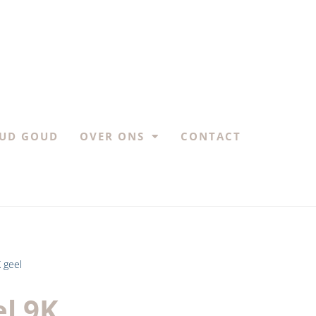
UD GOUD
OVER ONS
CONTACT
 geel
el 9K