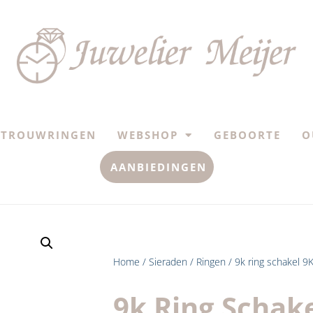
TROUWRINGEN
WEBSHOP
GEBOORTE
O
AANBIEDINGEN
Home
/
Sieraden
/
Ringen
/ 9k ring schakel 9K
9k Ring Schak