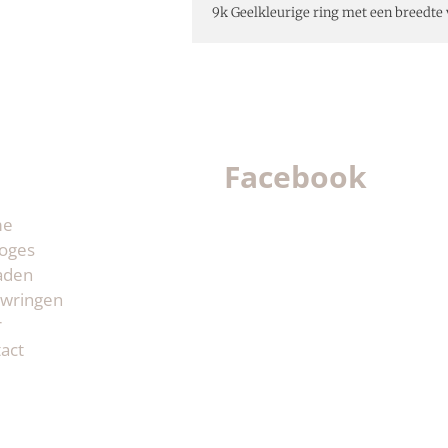
9k Geelkleurige ring met een breedte
Facebook
me
oges
aden
wringen
r
act