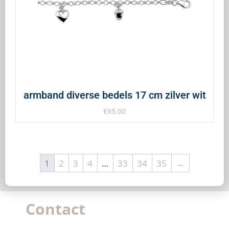
armband diverse bedels 17 cm zilver wit
€
95.00
1
2
3
4
…
33
34
35
→
Contact