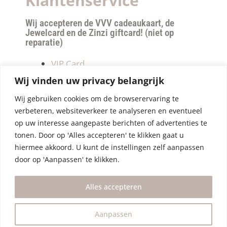
Klantenservice
Wij accepteren de VVV cadeaukaart, de
Jewelcard en de Zinzi giftcard! (niet op
reparatie)
VIP Card
Retourneren
Wij vinden uw privacy belangrijk
Betalen & verzendkosten
Wij gebruiken cookies om de browserervaring te
Privacy Policy
verbeteren, websiteverkeer te analyseren en eventueel
Algemene Voorwaarden
op uw interesse aangepaste berichten of advertenties te
tonen. Door op 'Alles accepteren' te klikken gaat u
hiermee akkoord. U kunt de instellingen zelf aanpassen
door op 'Aanpassen' te klikken.
Alles accepteren
Aanpassen