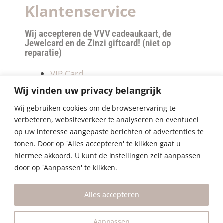
Klantenservice
Wij accepteren de VVV cadeaukaart, de
Jewelcard en de Zinzi giftcard! (niet op
reparatie)
VIP Card
Retourneren
Wij vinden uw privacy belangrijk
Betalen & verzendkosten
Wij gebruiken cookies om de browserervaring te
Privacy Policy
verbeteren, websiteverkeer te analyseren en eventueel
Algemene Voorwaarden
op uw interesse aangepaste berichten of advertenties te
tonen. Door op 'Alles accepteren' te klikken gaat u
hiermee akkoord. U kunt de instellingen zelf aanpassen
door op 'Aanpassen' te klikken.
Alles accepteren
Aanpassen