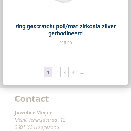
ring gescratcht poli/mat zirkonia zilver
gerhodineerd
€
95.00
1
2
3
4
→
Contact
Juwelier Meijer
Meint Veningastraat 12
9601 KG Hoogezand