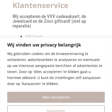
Klantenservice
Wij accepteren de VVV cadeaukaart, de
Jewelcard en de Zinzi giftcard! (niet op
reparatie)
VIP Card
Retourneren
Wij vinden uw privacy belangrijk
Betalen & verzendkosten
Wij gebruiken cookies om de browserervaring te
Privacy Policy
verbeteren, websiteverkeer te analyseren en eventueel
Algemene Voorwaarden
op uw interesse aangepaste berichten of advertenties te
tonen. Door op 'Alles accepteren' te klikken gaat u
hiermee akkoord. U kunt de instellingen zelf aanpassen
door op 'Aanpassen' te klikken.
Alles accepteren
Aanpassen