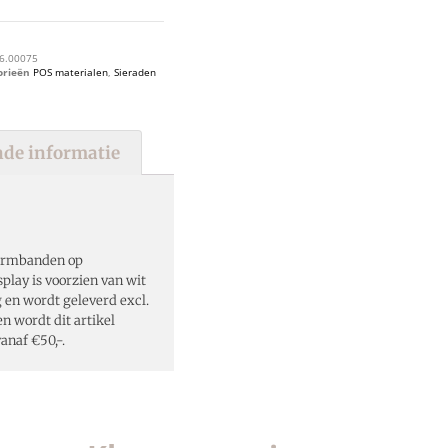
6.00075
orieën
POS materialen
,
Sieraden
de informatie
 armbanden op
lay is voorzien van wit
 en wordt geleverd excl.
 wordt dit artikel
anaf €50,-.