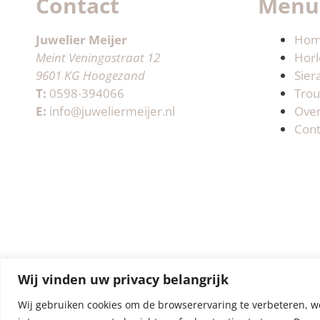
Contact
Menu
Juwelier Meijer
Ho
Meint Veningastraat 12
Horl
9601 KG Hoogezand
Sier
T:
0598-394066
Trou
E:
info@juweliermeijer.nl
Ove
Cont
Wij vinden uw privacy belangrijk
Wij gebruiken cookies om de browserervaring te verbeteren, w