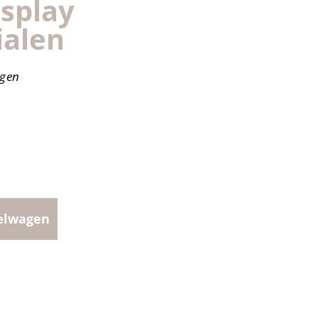
splay
ialen
agen
elwagen