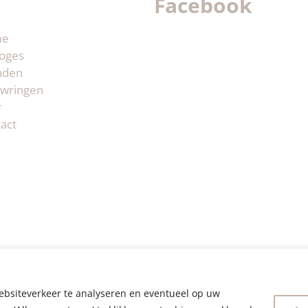
Facebook
me
oges
aden
wringen
r
act
ebsiteverkeer te analyseren en eventueel op uw