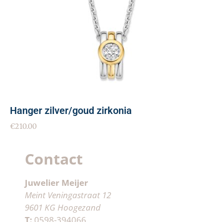
Hanger zilver/goud zirkonia
€
210.00
Contact
Juwelier Meijer
Meint Veningastraat 12
9601 KG Hoogezand
T:
0598-394066