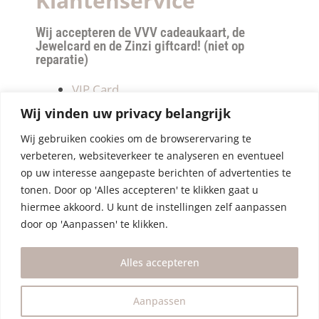
Klantenservice
Wij accepteren de VVV cadeaukaart, de
Jewelcard en de Zinzi giftcard! (niet op
reparatie)
VIP Card
Retourneren
Wij vinden uw privacy belangrijk
Betalen & verzendkosten
Wij gebruiken cookies om de browserervaring te
Privacy Policy
verbeteren, websiteverkeer te analyseren en eventueel
Algemene Voorwaarden
op uw interesse aangepaste berichten of advertenties te
tonen. Door op 'Alles accepteren' te klikken gaat u
hiermee akkoord. U kunt de instellingen zelf aanpassen
door op 'Aanpassen' te klikken.
Alles accepteren
Aanpassen