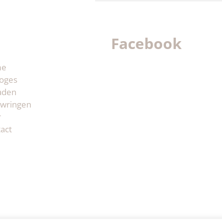
Facebook
me
oges
aden
wringen
r
act