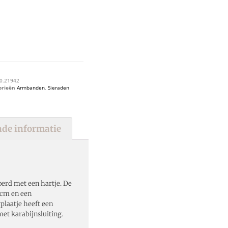
0.21942
orieën
Armbanden
,
Sieraden
de informatie
oerd met een hartje. De
3cm en een
laatje heeft een
t karabijnsluiting.