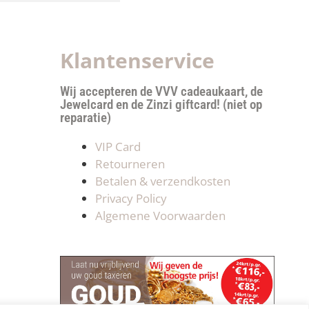
Klantenservice
Wij accepteren de VVV cadeaukaart, de
Jewelcard en de Zinzi giftcard! (niet op
reparatie)
VIP Card
Retourneren
Betalen & verzendkosten
Privacy Policy
Algemene Voorwaarden