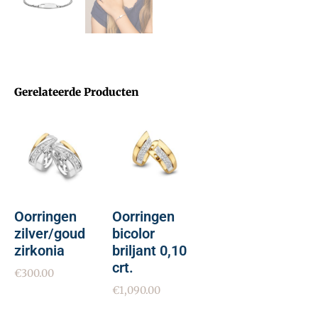
Gerelateerde Producten
Oorringen
Oorringen
zilver/goud
bicolor
zirkonia
briljant 0,10
crt.
€
300.00
€
1,090.00