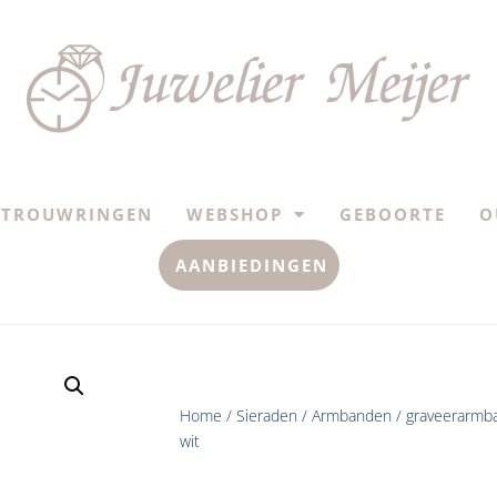
TROUWRINGEN
WEBSHOP
GEBOORTE
O
AANBIEDINGEN
Home
/
Sieraden
/
Armbanden
/ graveerarmba
wit