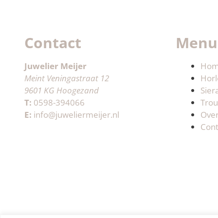
Contact
Menu
Juwelier Meijer
Ho
Meint Veningastraat 12
Horl
9601 KG Hoogezand
Sier
T:
0598-394066
Trou
E:
info@juweliermeijer.nl
Ove
Cont