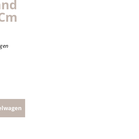
and
 Cm
agen
elwagen