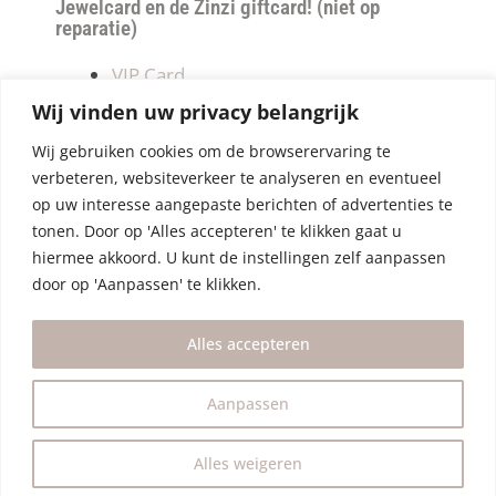
Jewelcard en de Zinzi giftcard! (niet op
reparatie)
VIP Card
Retourneren
Wij vinden uw privacy belangrijk
Betalen & verzendkosten
Wij gebruiken cookies om de browserervaring te
Privacy Policy
verbeteren, websiteverkeer te analyseren en eventueel
Algemene Voorwaarden
op uw interesse aangepaste berichten of advertenties te
tonen. Door op 'Alles accepteren' te klikken gaat u
hiermee akkoord. U kunt de instellingen zelf aanpassen
door op 'Aanpassen' te klikken.
Alles accepteren
Aanpassen
Alles weigeren