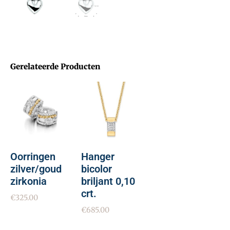
Gerelateerde Producten
Oorringen
Hanger
zilver/goud
bicolor
zirkonia
briljant 0,10
crt.
€
325.00
€
685.00