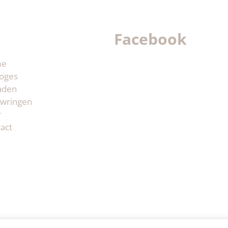
Facebook
me
oges
aden
wringen
r
act