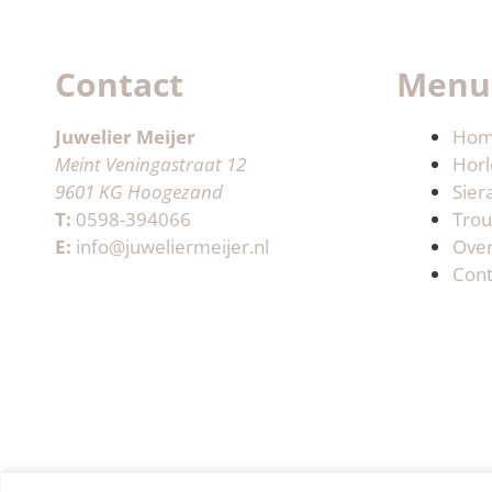
Contact
Menu
Juwelier Meijer
Ho
Meint Veningastraat 12
Horl
9601 KG Hoogezand
Sier
T:
0598-394066
Trou
E:
info@juweliermeijer.nl
Ove
Cont