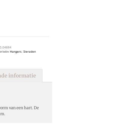
0.04884
orieën
Hangers
,
Sieraden
de informatie
vorm van een hart. De
mm.