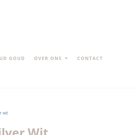
UD GOUD
OVER ONS
CONTACT
r wit
lver Wit