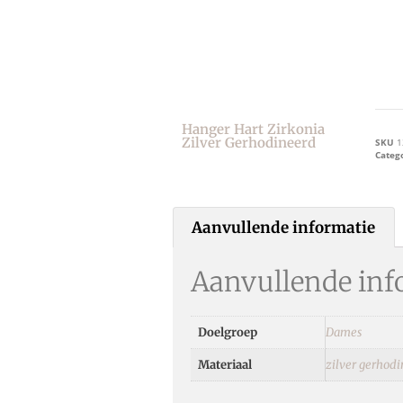
Hanger Hart Zirkonia
Zilver Gerhodineerd
SKU
1
Categ
Aanvullende informatie
Aanvullende inf
Doelgroep
Dames
Materiaal
zilver gerhod