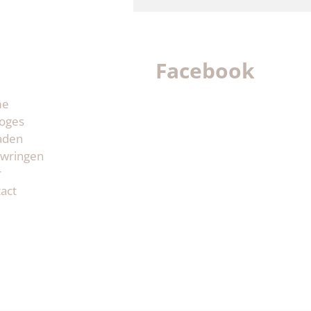
Facebook
me
oges
aden
wringen
r
act