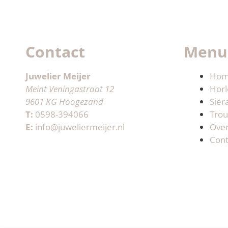
Contact
Menu
Juwelier Meijer
Ho
Meint Veningastraat 12
Horl
9601 KG Hoogezand
Sier
T:
0598-394066
Trou
E:
info@juweliermeijer.nl
Ove
Cont