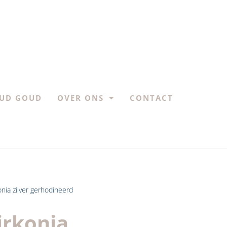
UD GOUD
OVER ONS
CONTACT
onia zilver gerhodineerd
irkonia