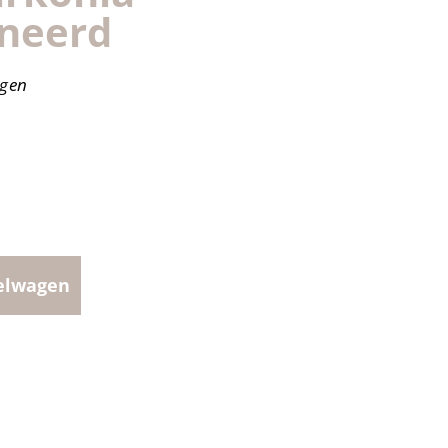
ineerd
agen
elwagen