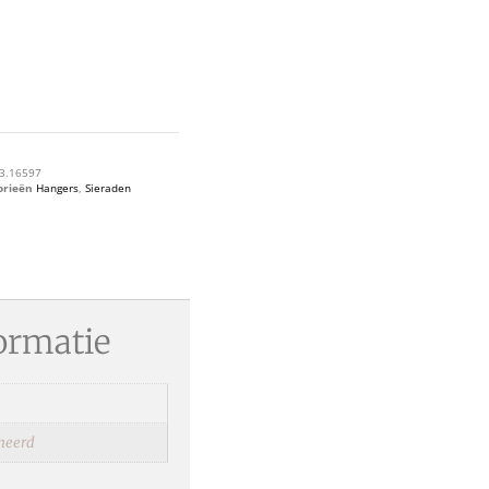
3.16597
orieën
Hangers
,
Sieraden
ormatie
ineerd