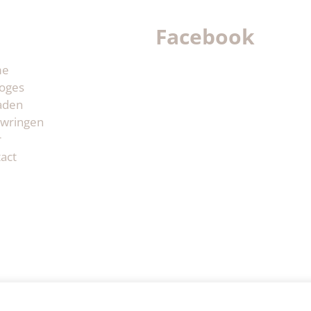
Facebook
me
oges
aden
wringen
r
act