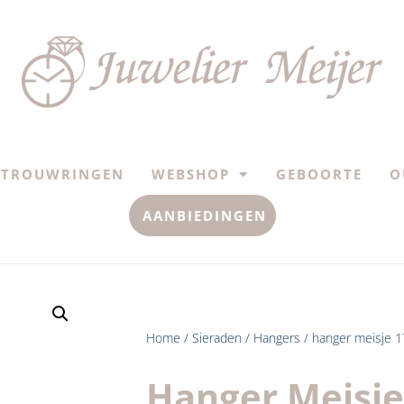
TROUWRINGEN
WEBSHOP
GEBOORTE
O
AANBIEDINGEN
Home
/
Sieraden
/
Hangers
/ hanger meisje 17
Hanger Meisje