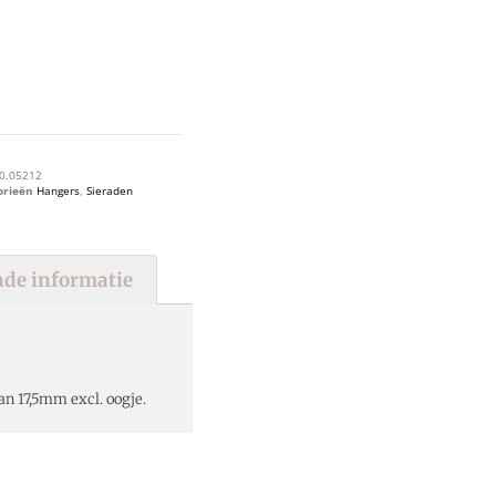
0.05212
orieën
Hangers
,
Sieraden
de informatie
n 17,5mm excl. oogje.