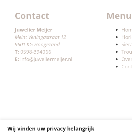
Contact
Menu
Juwelier Meijer
Ho
Meint Veningastraat 12
Horl
9601 KG Hoogezand
Sier
T:
0598-394066
Trou
E:
info@juweliermeijer.nl
Ove
Cont
Wij vinden uw privacy belangrijk