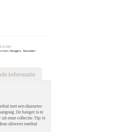
0.21055
orieën
Hangers
,
Sieraden
de informatie
oetbal met een diameter
angoog. De hanger is te
it onze collectie. Tip: Is
deze zilveren voetbal