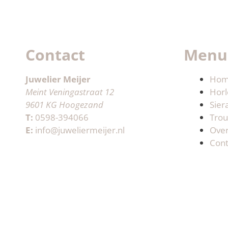
Contact
Menu
Juwelier Meijer
Ho
Meint Veningastraat 12
Horl
9601 KG Hoogezand
Sier
T:
0598-394066
Trou
E:
info@juweliermeijer.nl
Ove
Cont