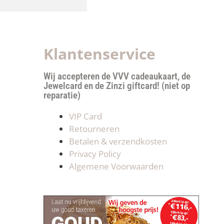
Klantenservice
Wij accepteren de VVV cadeaukaart, de
Jewelcard en de Zinzi giftcard! (niet op
reparatie)
VIP Card
Retourneren
Betalen & verzendkosten
Privacy Policy
Algemene Voorwaarden