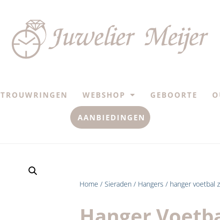
TROUWRINGEN
WEBSHOP
GEBOORTE
O
AANBIEDINGEN
Home
/
Sieraden
/
Hangers
/ hanger voetbal zi
Hanger Voetba