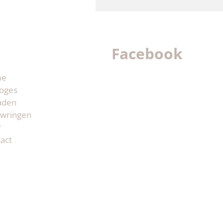
Facebook
me
oges
aden
wringen
r
act