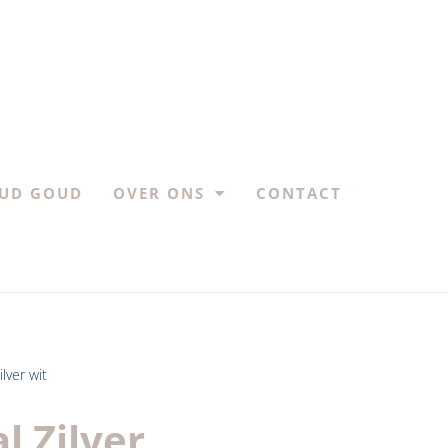
UD GOUD
OVER ONS
CONTACT
lver wit
l Zilver