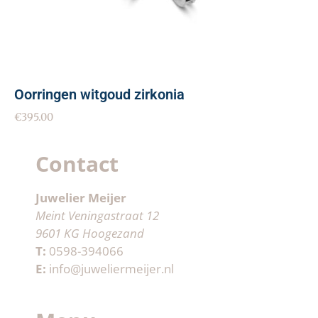
Oorringen witgoud zirkonia
€
395.00
Contact
Juwelier Meijer
Meint Veningastraat 12
9601 KG Hoogezand
T:
0598-394066
E:
info@juweliermeijer.nl