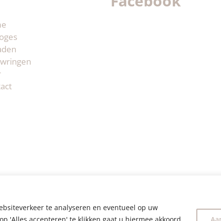
Facebook
me
oges
aden
wringen
r
act
ebsiteverkeer te analyseren en eventueel op uw
op 'Alles accepteren' te klikken gaat u hiermee akkoord.
Aa