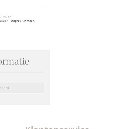
3.14547
orieën
Hangers
,
Sieraden
ormatie
ineerd