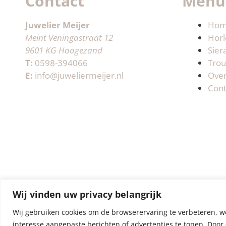
Contact
Menu
Juwelier Meijer
Ho
Meint Veningastraat 12
Horl
9601 KG Hoogezand
Sier
T:
0598-394066
Trou
E:
info@juweliermeijer.nl
Ove
Cont
Wij vinden uw privacy belangrijk
Wij gebruiken cookies om de browserervaring te verbeteren, w
interesse aangepaste berichten of advertenties te tonen. Door 