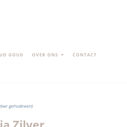
UD GOUD
OVER ONS
CONTACT
zilver gerhodineerd
a Zilver