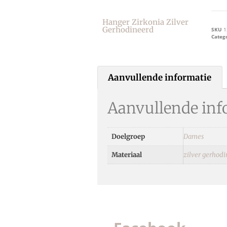
Hanger Zirkonia Zilver
Gerhodineerd
SKU
1
Categ
Aanvullende informatie
Aanvullende inf
Doelgroep
Dames
Materiaal
zilver gerhod