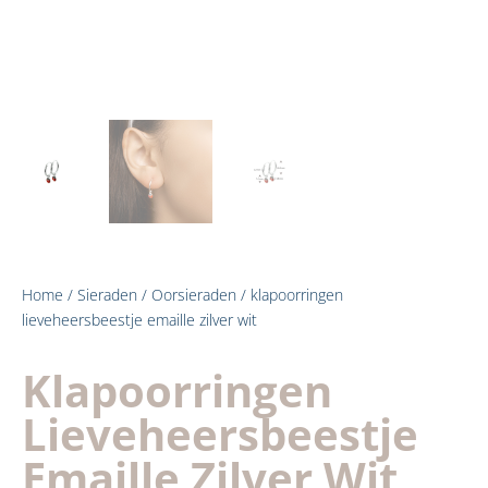
Home
/
Sieraden
/
Oorsieraden
/ klapoorringen
lieveheersbeestje emaille zilver wit
Klapoorringen
Lieveheersbeestje
Emaille Zilver Wit