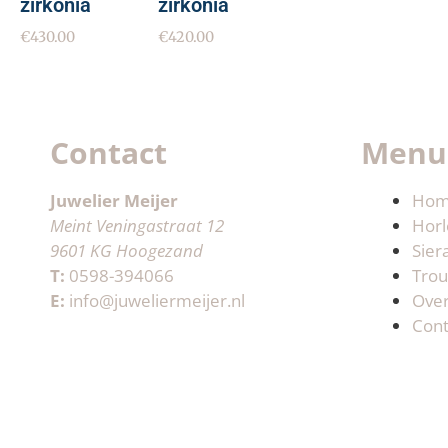
zirkonia
zirkonia
€
430.00
€
420.00
Contact
Menu
Juwelier Meijer
Ho
Meint Veningastraat 12
Horl
9601 KG Hoogezand
Sier
T:
0598-394066
Trou
E:
info@juweliermeijer.nl
Ove
Cont