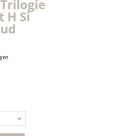
Trilogie
 H Si
oud
agen