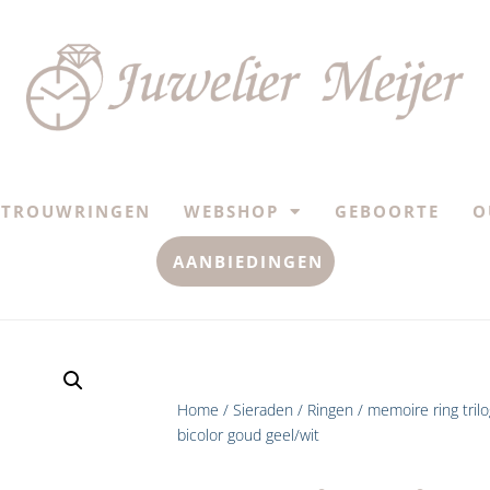
TROUWRINGEN
WEBSHOP
GEBOORTE
O
AANBIEDINGEN
Home
/
Sieraden
/
Ringen
/ memoire ring trilo
bicolor goud geel/wit