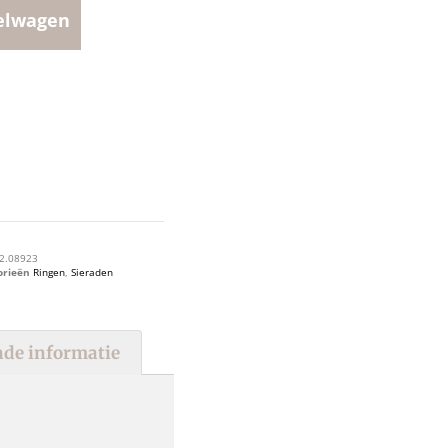
elwagen
2.08923
orieën
Ringen
,
Sieraden
de informatie