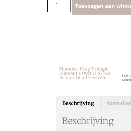
Toevoegen aan wink
Memoire Ring Trilogie
Diamant 0.09ct H Si 14K
SKU
4
Bicolor Goud Geel/wit
Categ
Beschrijving
Aanvullen
Beschrijving