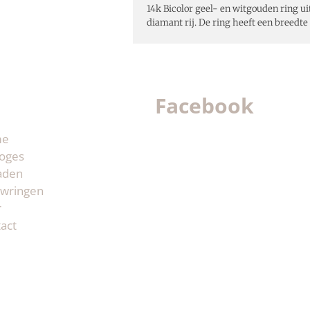
14k Bicolor geel- en witgouden ring u
diamant rij. De ring heeft een breedt
Facebook
me
oges
aden
wringen
r
act