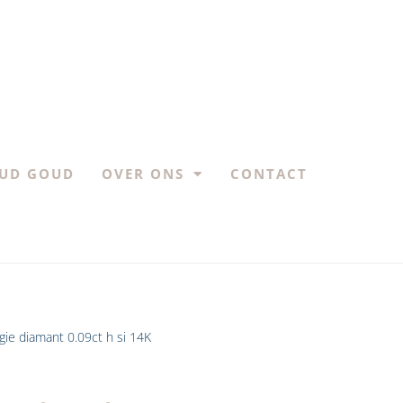
UD GOUD
OVER ONS
CONTACT
gie diamant 0.09ct h si 14K