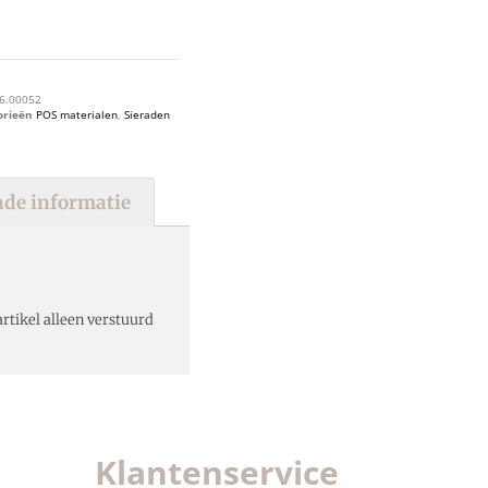
6.00052
orieën
POS materialen
,
Sieraden
de informatie
rtikel alleen verstuurd
Klantenservice