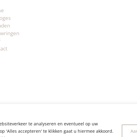
me
oges
aden
wringen
r
act
ebsiteverkeer te analyseren en eventueel op uw
op 'Alles accepteren' te klikken gaat u hiermee akkoord.
Aa