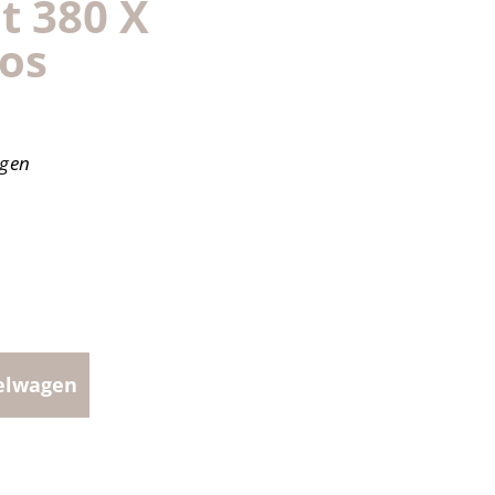
t 380 X
os
agen
elwagen