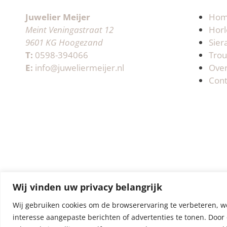
Juwelier Meijer
Ho
Meint Veningastraat 12
Horl
9601 KG Hoogezand
Sier
T:
0598-394066
Trou
E:
info@juweliermeijer.nl
Ove
Cont
Wij vinden uw privacy belangrijk
Wij gebruiken cookies om de browserervaring te verbeteren, w
interesse aangepaste berichten of advertenties te tonen. Door 