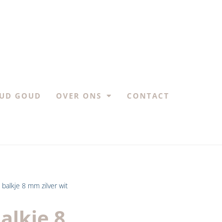
UD GOUD
OVER ONS
CONTACT
balkje 8 mm zilver wit
lkje 8