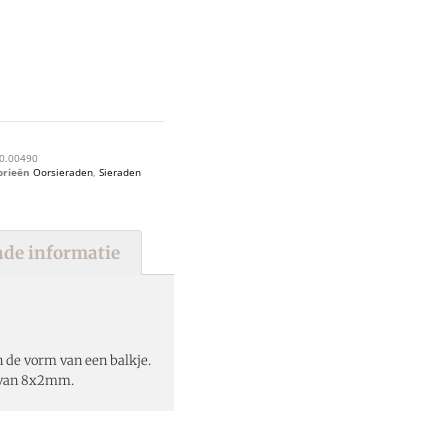
0.00490
orieën
Oorsieraden
,
Sieraden
de informatie
 de vorm van een balkje.
 van 8x2mm.