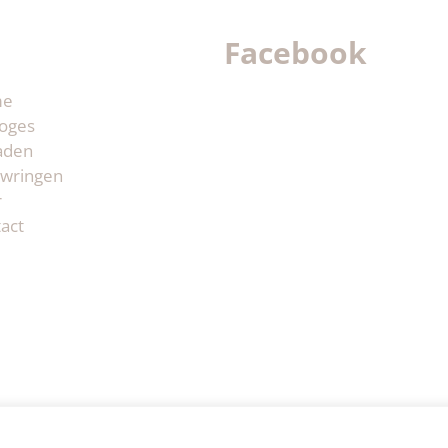
Facebook
me
oges
aden
wringen
r
act