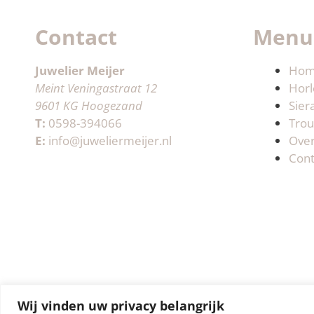
Contact
Menu
Juwelier Meijer
Ho
Meint Veningastraat 12
Horl
9601 KG Hoogezand
Sier
T:
0598-394066
Trou
E:
info@juweliermeijer.nl
Ove
Cont
Wij vinden uw privacy belangrijk