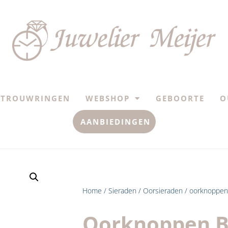
TROUWRINGEN
WEBSHOP
GEBOORTE
O
AANBIEDINGEN
Home
/
Sieraden
/
Oorsieraden
/ oorknoppen 
Oorknoppen Ba