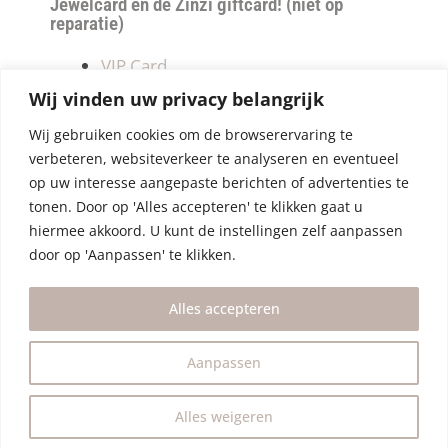
Jewelcard en de Zinzi giftcard! (niet op
reparatie)
VIP Card
Retourneren
Wij vinden uw privacy belangrijk
Betalen & verzendkosten
Wij gebruiken cookies om de browserervaring te
Privacy Policy
verbeteren, websiteverkeer te analyseren en eventueel
Algemene Voorwaarden
op uw interesse aangepaste berichten of advertenties te
tonen. Door op 'Alles accepteren' te klikken gaat u
hiermee akkoord. U kunt de instellingen zelf aanpassen
door op 'Aanpassen' te klikken.
Alles accepteren
Aanpassen
Alles weigeren