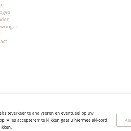
me
oges
aden
wringen
r
act
ebsiteverkeer te analyseren en eventueel op uw
op 'Alles accepteren' te klikken gaat u hiermee akkoord.
Aa
likken.