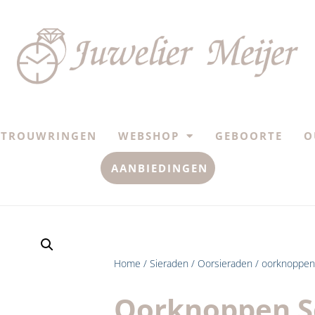
TROUWRINGEN
WEBSHOP
GEBOORTE
O
AANBIEDINGEN
Home
/
Sieraden
/
Oorsieraden
/ oorknoppen s
Oorknoppen S