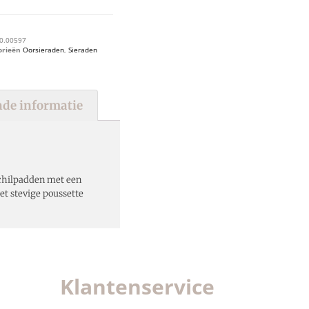
0.00597
orieën
Oorsieraden
,
Sieraden
de informatie
chilpadden met een
t stevige poussette
Klantenservice