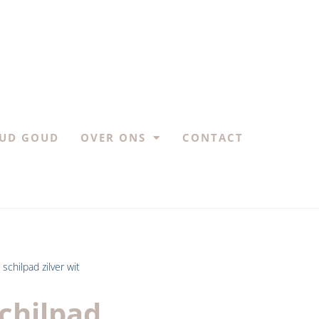
UD GOUD
OVER ONS
CONTACT
chilpad zilver wit
chilpad