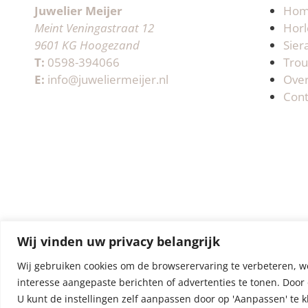
Juwelier Meijer
Ho
Meint Veningastraat 12
Horl
9601 KG Hoogezand
Sier
T:
0598-394066
Trou
E:
info@juweliermeijer.nl
Ove
Cont
Wij vinden uw privacy belangrijk
Wij gebruiken cookies om de browserervaring te verbeteren, w
interesse aangepaste berichten of advertenties te tonen. Door 
U kunt de instellingen zelf aanpassen door op 'Aanpassen' te k