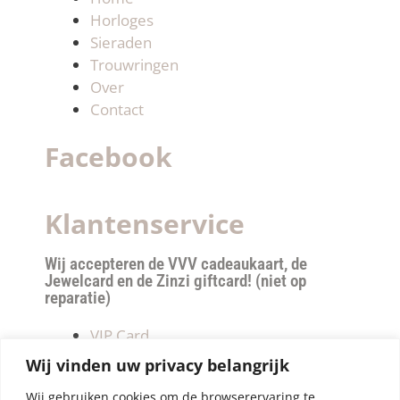
Horloges
Sieraden
Trouwringen
Over
Contact
Facebook
Klantenservice
Wij accepteren de VVV cadeaukaart, de
Jewelcard en de Zinzi giftcard! (niet op
reparatie)
VIP Card
Retourneren
Wij vinden uw privacy belangrijk
Betalen & verzendkosten
Wij gebruiken cookies om de browserervaring te