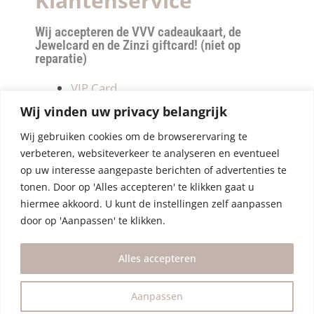
Klantenservice
Wij accepteren de VVV cadeaukaart, de
Jewelcard en de Zinzi giftcard! (niet op
reparatie)
VIP Card
Retourneren
Wij vinden uw privacy belangrijk
Betalen & verzendkosten
Wij gebruiken cookies om de browserervaring te
Privacy Policy
verbeteren, websiteverkeer te analyseren en eventueel
Algemene Voorwaarden
op uw interesse aangepaste berichten of advertenties te
tonen. Door op 'Alles accepteren' te klikken gaat u
hiermee akkoord. U kunt de instellingen zelf aanpassen
door op 'Aanpassen' te klikken.
Alles accepteren
Aanpassen