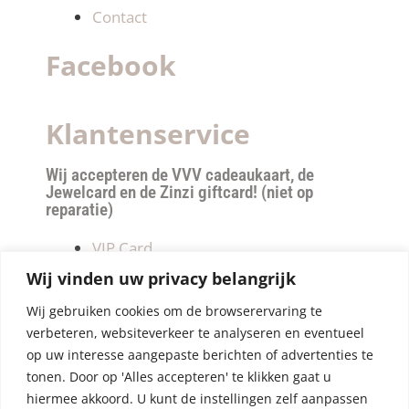
Contact
Facebook
Klantenservice
Wij accepteren de VVV cadeaukaart, de
Jewelcard en de Zinzi giftcard! (niet op
reparatie)
VIP Card
Retourneren
Wij vinden uw privacy belangrijk
Betalen & verzendkosten
Wij gebruiken cookies om de browserervaring te
Privacy Policy
verbeteren, websiteverkeer te analyseren en eventueel
Algemene Voorwaarden
op uw interesse aangepaste berichten of advertenties te
tonen. Door op 'Alles accepteren' te klikken gaat u
hiermee akkoord. U kunt de instellingen zelf aanpassen