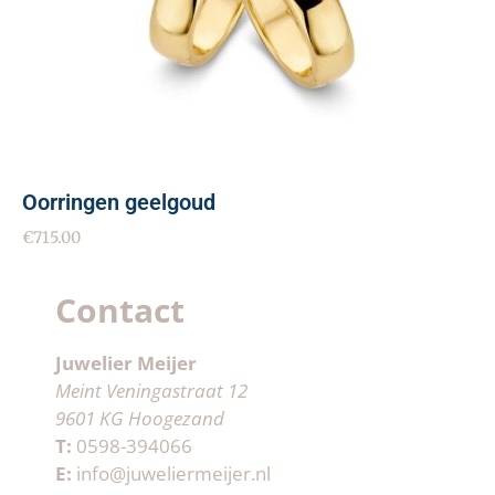
Oorringen geelgoud
€
715.00
Contact
Juwelier Meijer
Meint Veningastraat 12
9601 KG Hoogezand
T:
0598-394066
E:
info@juweliermeijer.nl