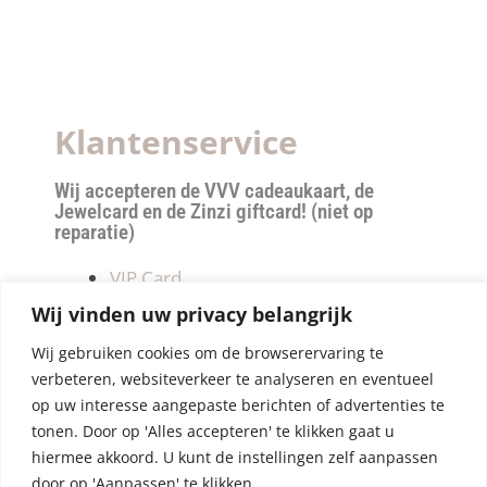
Klantenservice
Wij accepteren de VVV cadeaukaart, de
Jewelcard en de Zinzi giftcard! (niet op
reparatie)
VIP Card
Retourneren
Wij vinden uw privacy belangrijk
Betalen & verzendkosten
Wij gebruiken cookies om de browserervaring te
Privacy Policy
verbeteren, websiteverkeer te analyseren en eventueel
Algemene Voorwaarden
op uw interesse aangepaste berichten of advertenties te
tonen. Door op 'Alles accepteren' te klikken gaat u
hiermee akkoord. U kunt de instellingen zelf aanpassen
door op 'Aanpassen' te klikken.