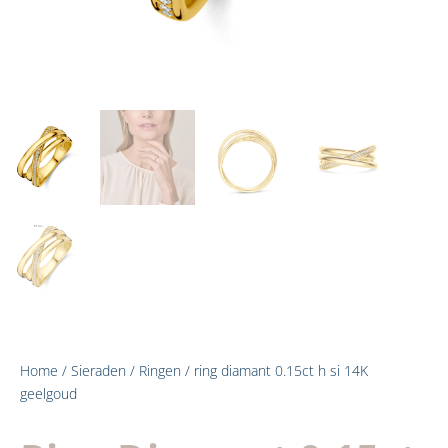
Home
/
Sieraden
/
Ringen
/ ring diamant 0.15ct h si 14K
geelgoud