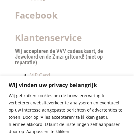
Facebook
Klantenservice
Wij accepteren de VVV cadeaukaart, de
Jewelcard en de Zinzi giftcard! (niet op
reparatie)
VIP Card
Retourneren
Wij vinden uw privacy belangrijk
Betalen & verzendkosten
Wij gebruiken cookies om de browserervaring te
Privacy Policy
verbeteren, websiteverkeer te analyseren en eventueel
Algemene Voorwaarden
op uw interesse aangepaste berichten of advertenties te
tonen. Door op 'Alles accepteren' te klikken gaat u
hiermee akkoord. U kunt de instellingen zelf aanpassen
door op 'Aanpassen' te klikken.