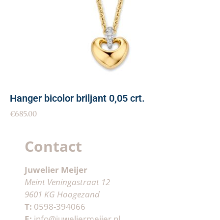
Hanger bicolor briljant 0,05 crt.
€
685.00
Contact
Juwelier Meijer
Meint Veningastraat 12
9601 KG Hoogezand
T:
0598-394066
E:
info@juweliermeijer.nl