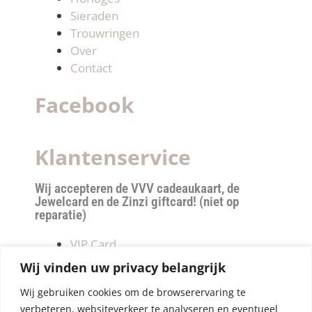
Sieraden
Trouwringen
Over
Contact
Facebook
Klantenservice
Wij accepteren de VVV cadeaukaart, de
Jewelcard en de Zinzi giftcard! (niet op
reparatie)
VIP Card
Retourneren
Wij vinden uw privacy belangrijk
Betalen & verzendkosten
Wij gebruiken cookies om de browserervaring te
Privacy Policy
verbeteren, websiteverkeer te analyseren en eventueel