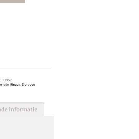
0.31952
orieën
Ringen
,
Sieraden
de informatie