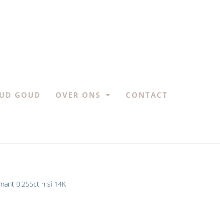
UD GOUD
OVER ONS
CONTACT
amant 0.255ct h si 14K