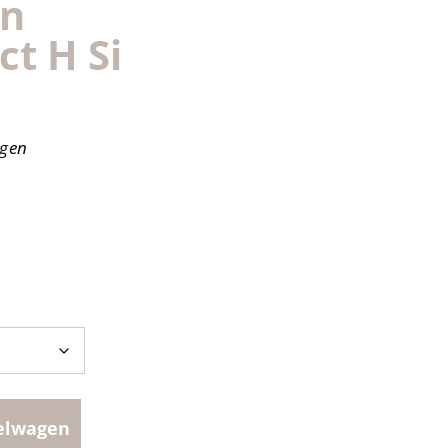
wn
t H Si
agen
elwagen