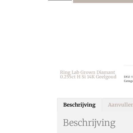
Ring Lab Grown Diamant
0.255ct H Si 14K Geelgoud
SKU
4
Categ
Beschrijving
Aanvullen
Beschrijving