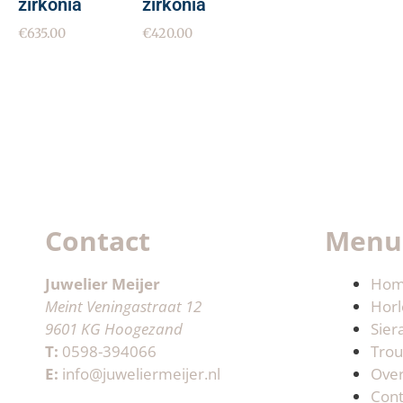
zirkonia
zirkonia
€
635.00
€
420.00
Contact
Menu
Juwelier Meijer
Ho
Meint Veningastraat 12
Horl
9601 KG Hoogezand
Sier
T:
0598-394066
Trou
E:
info@juweliermeijer.nl
Ove
Cont