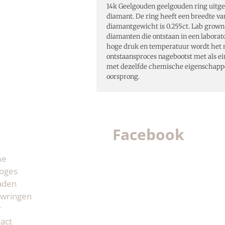
14k Geelgouden geelgouden ring uitg
diamant. De ring heeft een breedte va
diamantgewicht is 0.255ct. Lab grown
diamanten die ontstaan in een labora
hoge druk en temperatuur wordt het n
ontstaansproces nagebootst met als e
met dezelfde chemische eigenschapp
oorsprong.
Facebook
me
oges
aden
wringen
r
act