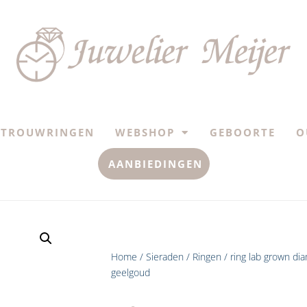
TROUWRINGEN
WEBSHOP
GEBOORTE
O
AANBIEDINGEN
Home
/
Sieraden
/
Ringen
/ ring lab grown di
geelgoud