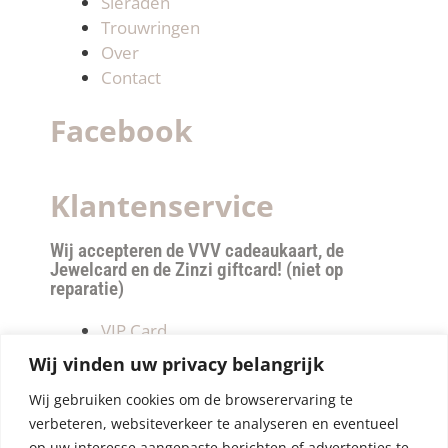
Sieraden
Trouwringen
Over
Contact
Facebook
Klantenservice
Wij accepteren de VVV cadeaukaart, de
Jewelcard en de Zinzi giftcard! (niet op
reparatie)
VIP Card
Retourneren
Wij vinden uw privacy belangrijk
Betalen & verzendkosten
Wij gebruiken cookies om de browserervaring te
Privacy Policy
verbeteren, websiteverkeer te analyseren en eventueel
Algemene Voorwaarden
op uw interesse aangepaste berichten of advertenties te