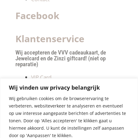
Facebook
Klantenservice
Wij accepteren de VVV cadeaukaart, de
Jewelcard en de Zinzi giftcard! (niet op
reparatie)
VIP Card
Retourneren
Wij vinden uw privacy belangrijk
Betalen & verzendkosten
Wij gebruiken cookies om de browserervaring te
Privacy Policy
verbeteren, websiteverkeer te analyseren en eventueel
Algemene Voorwaarden
op uw interesse aangepaste berichten of advertenties te
tonen. Door op 'Alles accepteren' te klikken gaat u
hiermee akkoord. U kunt de instellingen zelf aanpassen
door op 'Aanpassen' te klikken.