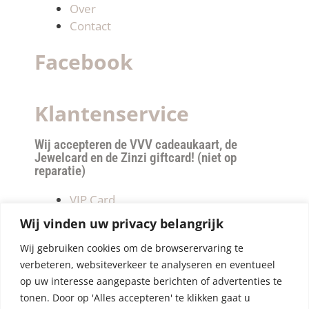
Over
Contact
Facebook
Klantenservice
Wij accepteren de VVV cadeaukaart, de
Jewelcard en de Zinzi giftcard! (niet op
reparatie)
VIP Card
Retourneren
Wij vinden uw privacy belangrijk
Betalen & verzendkosten
Wij gebruiken cookies om de browserervaring te
Privacy Policy
verbeteren, websiteverkeer te analyseren en eventueel
Algemene Voorwaarden
op uw interesse aangepaste berichten of advertenties te
tonen. Door op 'Alles accepteren' te klikken gaat u