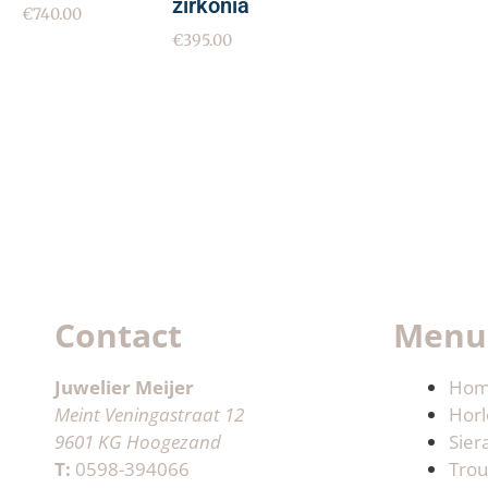
zirkonia
€
740.00
€
395.00
Contact
Menu
Juwelier Meijer
Ho
Meint Veningastraat 12
Horl
9601 KG Hoogezand
Sier
T:
0598-394066
Trou