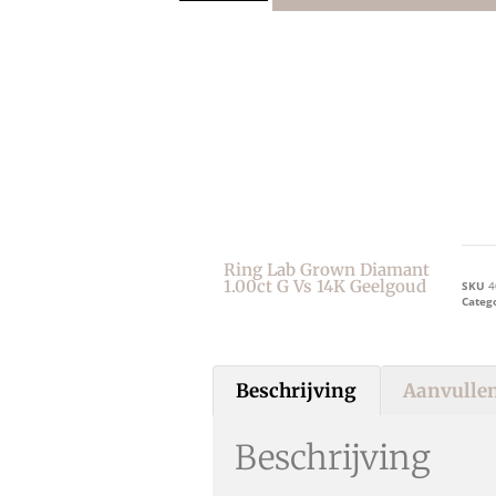
Ring Lab Grown Diamant
1.00ct G Vs 14K Geelgoud
SKU
4
Categ
Beschrijving
Aanvullen
Beschrijving