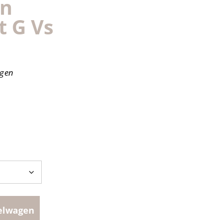
wn
t G Vs
agen
elwagen