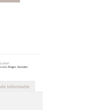
0.34587
orieën
Ringen
,
Sieraden
de informatie