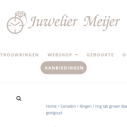
TROUWRINGEN
WEBSHOP
GEBOORTE
O
AANBIEDINGEN
Home
/
Sieraden
/
Ringen
/ ring lab grown di
geelgoud