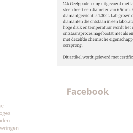
14k Geelgouden ring uitgevoerd met l
steen heeft een diameter van 6.5mm. H
diamantgewicht is 1.00ct. Lab grown 
diamanten die ontstaan in een labora
hoge druk en temperatuur wordt het n
ontstaansproces nagebootst met als e
met dezelfde chemische eigenschapp
oorsprong.
Dit artikel wordt geleverd met certifi
Facebook
me
oges
aden
wringen