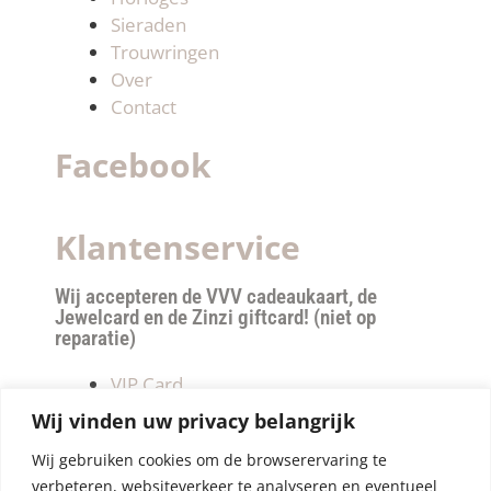
Sieraden
Trouwringen
Over
Contact
Facebook
Klantenservice
Wij accepteren de VVV cadeaukaart, de
Jewelcard en de Zinzi giftcard! (niet op
reparatie)
VIP Card
Retourneren
Wij vinden uw privacy belangrijk
Betalen & verzendkosten
Wij gebruiken cookies om de browserervaring te
Privacy Policy
verbeteren, websiteverkeer te analyseren en eventueel