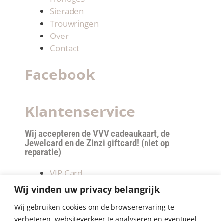
Sieraden
Trouwringen
Over
Contact
Facebook
Klantenservice
Wij accepteren de VVV cadeaukaart, de
Jewelcard en de Zinzi giftcard! (niet op
reparatie)
VIP Card
Retourneren
Wij vinden uw privacy belangrijk
Betalen & verzendkosten
Wij gebruiken cookies om de browserervaring te
Privacy Policy
verbeteren, websiteverkeer te analyseren en eventueel