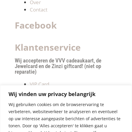
Over
Contact
Facebook
Klantenservice
Wij accepteren de VVV cadeaukaart, de
Jewelcard en de Zinzi giftcard! (niet op
reparatie)
VIP Card
Retourneren
Wij vinden uw privacy belangrijk
Betalen & verzendkosten
Wij gebruiken cookies om de browserervaring te
Privacy Policy
verbeteren, websiteverkeer te analyseren en eventueel
Algemene Voorwaarden
op uw interesse aangepaste berichten of advertenties te
tonen. Door op 'Alles accepteren' te klikken gaat u