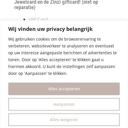
Jewelcard en de Zinzi giftcard! (niet op
reparatie)
VIP Card
Retourneren
Wij vinden uw privacy belangrijk
Betalen & verzendkosten
Wij gebruiken cookies om de browserervaring te
Privacy Policy
verbeteren, websiteverkeer te analyseren en eventueel
Algemene Voorwaarden
op uw interesse aangepaste berichten of advertenties te
tonen. Door op 'Alles accepteren' te klikken gaat u
hiermee akkoord. U kunt de instellingen zelf aanpassen
door op 'Aanpassen' te klikken.
Alles accepteren
Aanpassen
Alles weigeren