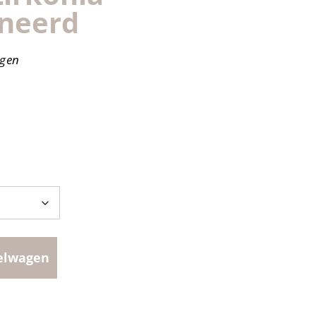
ineerd
agen
elwagen