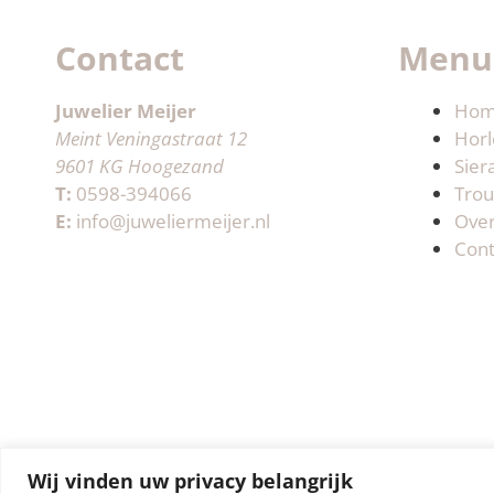
Contact
Menu
Juwelier Meijer
Ho
Meint Veningastraat 12
Horl
9601 KG Hoogezand
Sier
T:
0598-394066
Trou
E:
info@juweliermeijer.nl
Ove
Cont
Wij vinden uw privacy belangrijk