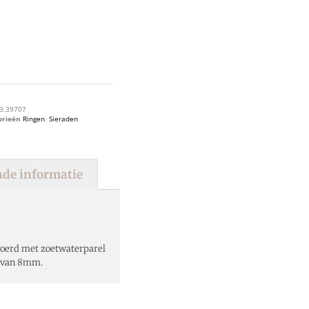
3.39707
orieën
Ringen
,
Sieraden
de informatie
voerd met zoetwaterparel
e van 8mm.