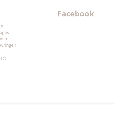
Facebook
me
oges
aden
wringen
r
act