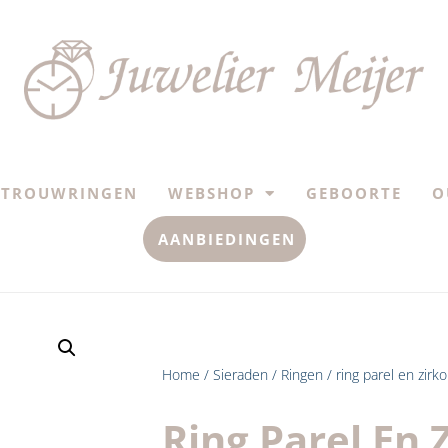
TROUWRINGEN
WEBSHOP
GEBOORTE
O
AANBIEDINGEN
Home
/
Sieraden
/
Ringen
/ ring parel en zirk
Ring Parel En 