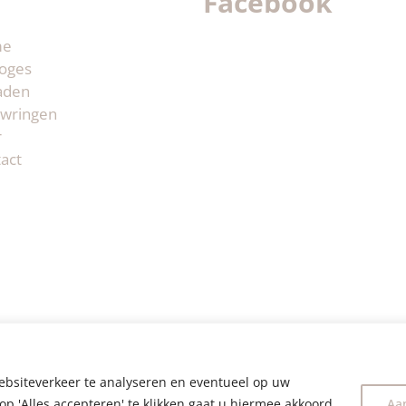
Facebook
me
oges
aden
wringen
r
act
ebsiteverkeer te analyseren en eventueel op uw
op 'Alles accepteren' te klikken gaat u hiermee akkoord.
Aa