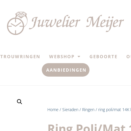
TROUWRINGEN
WEBSHOP
GEBOORTE
O
AANBIEDINGEN
Home
/
Sieraden
/
Ringen
/ ring poli/mat 14K 
Ring Poli/mat