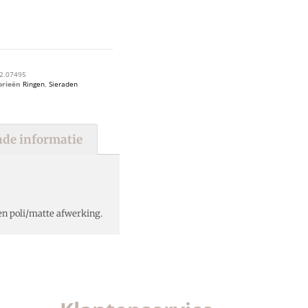
2.07495
orieën
Ringen
,
Sieraden
de informatie
en poli/matte afwerking.