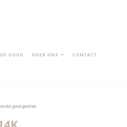
UD GOUD
OVER ONS
CONTACT
bicolor goud geel/wit
 14K