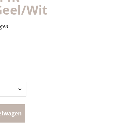
Geel/wit
agen
elwagen