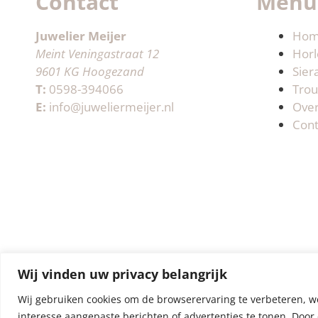
Contact
Menu
Juwelier Meijer
Ho
Meint Veningastraat 12
Horl
9601 KG Hoogezand
Sier
T:
0598-394066
Trou
E:
info@juweliermeijer.nl
Ove
Cont
Wij vinden uw privacy belangrijk
Wij gebruiken cookies om de browserervaring te verbeteren, w
interesse aangepaste berichten of advertenties te tonen. Door 